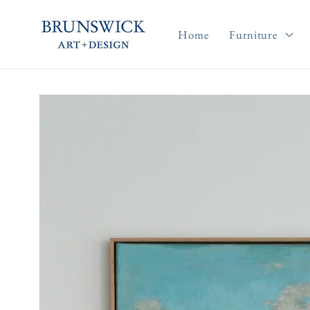
Skip to
content
Home
Furniture
Skip to
product
information