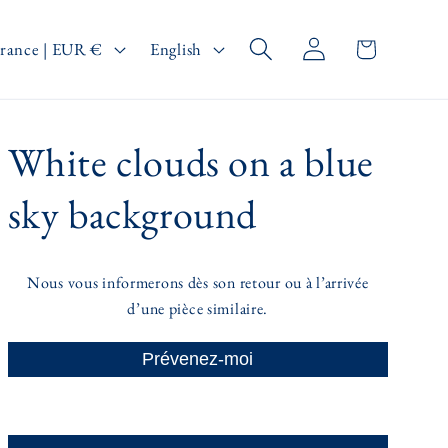
Log
L
Cart
France | EUR €
English
in
a
n
g
White clouds on a blue
u
a
sky background
g
e
Nous vous informerons dès son retour ou à l’arrivée
d’une pièce similaire.
Prévenez-moi